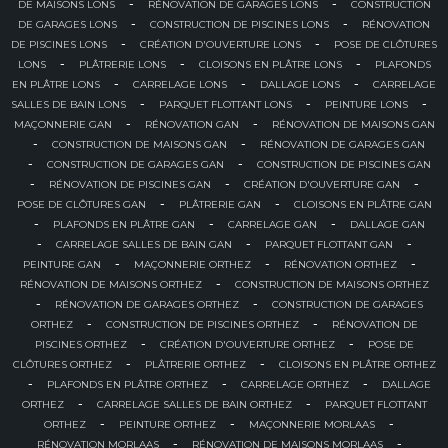
-
-
DE MAISONS LONS
RÉNOVATION DE GARAGES LONS
CONSTRUCTION
-
-
DE GARAGES LONS
CONSTRUCTION DE PISCINES LONS
RÉNOVATION
-
-
DE PISCINES LONS
CRÉATION D'OUVERTURE LONS
POSE DE CLÔTURES
-
-
-
LONS
PLÂTRERIE LONS
CLOISONS EN PLÂTRE LONS
PLAFONDS
-
-
-
EN PLÂTRE LONS
CARRELAGE LONS
DALLAGE LONS
CARRELAGE
-
-
-
SALLES DE BAIN LONS
PARQUET FLOTTANT LONS
PEINTURE LONS
-
-
MAÇONNERIE GAN
RÉNOVATION GAN
RÉNOVATION DE MAISONS GAN
-
-
CONSTRUCTION DE MAISONS GAN
RÉNOVATION DE GARAGES GAN
-
-
CONSTRUCTION DE GARAGES GAN
CONSTRUCTION DE PISCINES GAN
-
-
-
RÉNOVATION DE PISCINES GAN
CRÉATION D'OUVERTURE GAN
-
-
POSE DE CLÔTURES GAN
PLÂTRERIE GAN
CLOISONS EN PLÂTRE GAN
-
-
-
PLAFONDS EN PLÂTRE GAN
CARRELAGE GAN
DALLAGE GAN
-
-
-
CARRELAGE SALLES DE BAIN GAN
PARQUET FLOTTANT GAN
-
-
-
PEINTURE GAN
MAÇONNERIE ORTHEZ
RÉNOVATION ORTHEZ
-
RÉNOVATION DE MAISONS ORTHEZ
CONSTRUCTION DE MAISONS ORTHEZ
-
-
RÉNOVATION DE GARAGES ORTHEZ
CONSTRUCTION DE GARAGES
-
-
ORTHEZ
CONSTRUCTION DE PISCINES ORTHEZ
RÉNOVATION DE
-
-
PISCINES ORTHEZ
CRÉATION D'OUVERTURE ORTHEZ
POSE DE
-
-
CLÔTURES ORTHEZ
PLÂTRERIE ORTHEZ
CLOISONS EN PLÂTRE ORTHEZ
-
-
-
PLAFONDS EN PLÂTRE ORTHEZ
CARRELAGE ORTHEZ
DALLAGE
-
-
ORTHEZ
CARRELAGE SALLES DE BAIN ORTHEZ
PARQUET FLOTTANT
-
-
-
ORTHEZ
PEINTURE ORTHEZ
MAÇONNERIE MORLAAS
-
-
RÉNOVATION MORLAAS
RÉNOVATION DE MAISONS MORLAAS