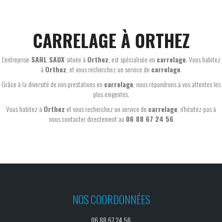
CARRELAGE À ORTHEZ
L'entreprise
SARL SAUX
située à
Orthez
, est spécialisée en
carrelage
. Vous habitez
à
Orthez
, et vous recherchez un service de
carrelage
.
Grâce à la diversité de nos prestations en
carrelage
, nous répondrons à vos attentes les
plus exigentes.
Vous habitez à
Orthez
et vous recherchez un service de
carrelage
, n'hésitez pas à
nous contacter directement au
06 88 67 24 56
NOS COORDONNÉES
06 88 67 24 56