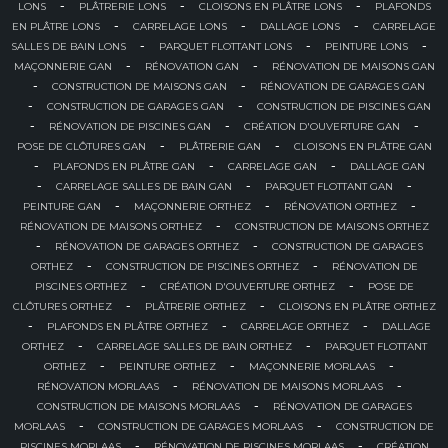
-
-
-
LONS
PLÂTRERIE LONS
CLOISONS EN PLÂTRE LONS
PLAFONDS
-
-
-
EN PLÂTRE LONS
CARRELAGE LONS
DALLAGE LONS
CARRELAGE
-
-
-
SALLES DE BAIN LONS
PARQUET FLOTTANT LONS
PEINTURE LONS
-
-
MAÇONNERIE GAN
RÉNOVATION GAN
RÉNOVATION DE MAISONS GAN
-
-
CONSTRUCTION DE MAISONS GAN
RÉNOVATION DE GARAGES GAN
-
-
CONSTRUCTION DE GARAGES GAN
CONSTRUCTION DE PISCINES GAN
-
-
-
RÉNOVATION DE PISCINES GAN
CRÉATION D'OUVERTURE GAN
-
-
POSE DE CLÔTURES GAN
PLÂTRERIE GAN
CLOISONS EN PLÂTRE GAN
-
-
-
PLAFONDS EN PLÂTRE GAN
CARRELAGE GAN
DALLAGE GAN
-
-
-
CARRELAGE SALLES DE BAIN GAN
PARQUET FLOTTANT GAN
-
-
-
PEINTURE GAN
MAÇONNERIE ORTHEZ
RÉNOVATION ORTHEZ
-
RÉNOVATION DE MAISONS ORTHEZ
CONSTRUCTION DE MAISONS ORTHEZ
-
-
RÉNOVATION DE GARAGES ORTHEZ
CONSTRUCTION DE GARAGES
-
-
ORTHEZ
CONSTRUCTION DE PISCINES ORTHEZ
RÉNOVATION DE
-
-
PISCINES ORTHEZ
CRÉATION D'OUVERTURE ORTHEZ
POSE DE
-
-
CLÔTURES ORTHEZ
PLÂTRERIE ORTHEZ
CLOISONS EN PLÂTRE ORTHEZ
-
-
-
PLAFONDS EN PLÂTRE ORTHEZ
CARRELAGE ORTHEZ
DALLAGE
-
-
ORTHEZ
CARRELAGE SALLES DE BAIN ORTHEZ
PARQUET FLOTTANT
-
-
-
ORTHEZ
PEINTURE ORTHEZ
MAÇONNERIE MORLAAS
-
-
RÉNOVATION MORLAAS
RÉNOVATION DE MAISONS MORLAAS
-
CONSTRUCTION DE MAISONS MORLAAS
RÉNOVATION DE GARAGES
-
-
MORLAAS
CONSTRUCTION DE GARAGES MORLAAS
CONSTRUCTION DE
-
-
PISCINES MORLAAS
RÉNOVATION DE PISCINES MORLAAS
CRÉATION