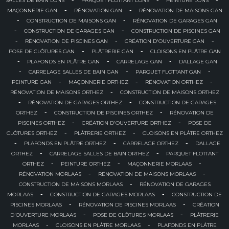
SALLES DE BAIN LONS
PARQUET FLOTTANT LONS
PEINTURE LONS
-
-
MAÇONNERIE GAN
RÉNOVATION GAN
RÉNOVATION DE MAISONS GAN
-
-
CONSTRUCTION DE MAISONS GAN
RÉNOVATION DE GARAGES GAN
-
-
CONSTRUCTION DE GARAGES GAN
CONSTRUCTION DE PISCINES GAN
-
-
-
RÉNOVATION DE PISCINES GAN
CRÉATION D'OUVERTURE GAN
-
-
POSE DE CLÔTURES GAN
PLÂTRERIE GAN
CLOISONS EN PLÂTRE GAN
-
-
-
PLAFONDS EN PLÂTRE GAN
CARRELAGE GAN
DALLAGE GAN
-
-
-
CARRELAGE SALLES DE BAIN GAN
PARQUET FLOTTANT GAN
-
-
-
PEINTURE GAN
MAÇONNERIE ORTHEZ
RÉNOVATION ORTHEZ
-
RÉNOVATION DE MAISONS ORTHEZ
CONSTRUCTION DE MAISONS ORTHEZ
-
-
RÉNOVATION DE GARAGES ORTHEZ
CONSTRUCTION DE GARAGES
-
-
ORTHEZ
CONSTRUCTION DE PISCINES ORTHEZ
RÉNOVATION DE
-
-
PISCINES ORTHEZ
CRÉATION D'OUVERTURE ORTHEZ
POSE DE
-
-
CLÔTURES ORTHEZ
PLÂTRERIE ORTHEZ
CLOISONS EN PLÂTRE ORTHEZ
-
-
-
PLAFONDS EN PLÂTRE ORTHEZ
CARRELAGE ORTHEZ
DALLAGE
-
-
ORTHEZ
CARRELAGE SALLES DE BAIN ORTHEZ
PARQUET FLOTTANT
-
-
-
ORTHEZ
PEINTURE ORTHEZ
MAÇONNERIE MORLAAS
-
-
RÉNOVATION MORLAAS
RÉNOVATION DE MAISONS MORLAAS
-
CONSTRUCTION DE MAISONS MORLAAS
RÉNOVATION DE GARAGES
-
-
MORLAAS
CONSTRUCTION DE GARAGES MORLAAS
CONSTRUCTION DE
-
-
PISCINES MORLAAS
RÉNOVATION DE PISCINES MORLAAS
CRÉATION
-
-
D'OUVERTURE MORLAAS
POSE DE CLÔTURES MORLAAS
PLÂTRERIE
-
-
MORLAAS
CLOISONS EN PLÂTRE MORLAAS
PLAFONDS EN PLÂTRE