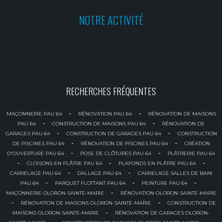
NOTRE ACTIVITÉ
RECHERCHES FRÉQUENTES
-
-
MAÇONNERIE PAU 64
RÉNOVATION PAU 64
RÉNOVATION DE MAISONS
-
-
PAU 64
CONSTRUCTION DE MAISONS PAU 64
RÉNOVATION DE
-
-
GARAGES PAU 64
CONSTRUCTION DE GARAGES PAU 64
CONSTRUCTION
-
-
DE PISCINES PAU 64
RÉNOVATION DE PISCINES PAU 64
CRÉATION
-
-
D'OUVERTURE PAU 64
POSE DE CLÔTURES PAU 64
PLÂTRERIE PAU 64
-
-
-
CLOISONS EN PLÂTRE PAU 64
PLAFONDS EN PLÂTRE PAU 64
-
-
CARRELAGE PAU 64
DALLAGE PAU 64
CARRELAGE SALLES DE BAIN
-
-
-
PAU 64
PARQUET FLOTTANT PAU 64
PEINTURE PAU 64
-
MAÇONNERIE OLORON-SAINTE-MARIE
RÉNOVATION OLORON-SAINTE-MARIE
-
-
RÉNOVATION DE MAISONS OLORON-SAINTE-MARIE
CONSTRUCTION DE
-
MAISONS OLORON-SAINTE-MARIE
RÉNOVATION DE GARAGES OLORON-
-
-