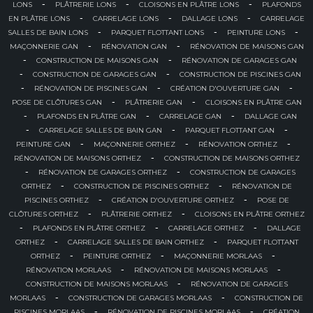
-
-
-
LONS
PLÂTRERIE LONS
CLOISONS EN PLÂTRE LONS
PLAFONDS
-
-
-
EN PLÂTRE LONS
CARRELAGE LONS
DALLAGE LONS
CARRELAGE
-
-
-
SALLES DE BAIN LONS
PARQUET FLOTTANT LONS
PEINTURE LONS
-
-
MAÇONNERIE GAN
RÉNOVATION GAN
RÉNOVATION DE MAISONS GAN
-
-
CONSTRUCTION DE MAISONS GAN
RÉNOVATION DE GARAGES GAN
-
-
CONSTRUCTION DE GARAGES GAN
CONSTRUCTION DE PISCINES GAN
-
-
-
RÉNOVATION DE PISCINES GAN
CRÉATION D'OUVERTURE GAN
-
-
POSE DE CLÔTURES GAN
PLÂTRERIE GAN
CLOISONS EN PLÂTRE GAN
-
-
-
PLAFONDS EN PLÂTRE GAN
CARRELAGE GAN
DALLAGE GAN
-
-
-
CARRELAGE SALLES DE BAIN GAN
PARQUET FLOTTANT GAN
-
-
-
PEINTURE GAN
MAÇONNERIE ORTHEZ
RÉNOVATION ORTHEZ
-
RÉNOVATION DE MAISONS ORTHEZ
CONSTRUCTION DE MAISONS ORTHEZ
-
-
RÉNOVATION DE GARAGES ORTHEZ
CONSTRUCTION DE GARAGES
-
-
ORTHEZ
CONSTRUCTION DE PISCINES ORTHEZ
RÉNOVATION DE
-
-
PISCINES ORTHEZ
CRÉATION D'OUVERTURE ORTHEZ
POSE DE
-
-
CLÔTURES ORTHEZ
PLÂTRERIE ORTHEZ
CLOISONS EN PLÂTRE ORTHEZ
-
-
-
PLAFONDS EN PLÂTRE ORTHEZ
CARRELAGE ORTHEZ
DALLAGE
-
-
ORTHEZ
CARRELAGE SALLES DE BAIN ORTHEZ
PARQUET FLOTTANT
-
-
-
ORTHEZ
PEINTURE ORTHEZ
MAÇONNERIE MORLAAS
-
-
RÉNOVATION MORLAAS
RÉNOVATION DE MAISONS MORLAAS
-
CONSTRUCTION DE MAISONS MORLAAS
RÉNOVATION DE GARAGES
-
-
MORLAAS
CONSTRUCTION DE GARAGES MORLAAS
CONSTRUCTION DE
-
-
PISCINES MORLAAS
RÉNOVATION DE PISCINES MORLAAS
CRÉATION