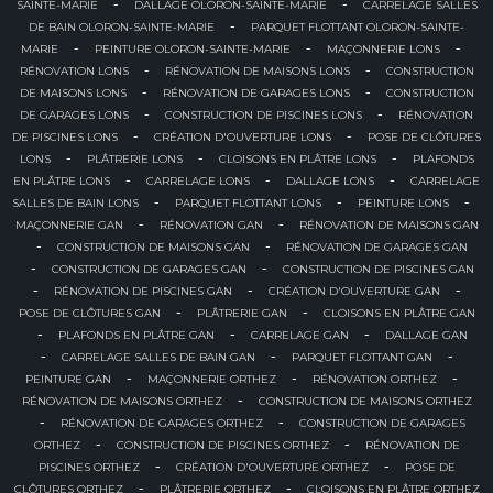
-
-
SAINTE-MARIE
DALLAGE OLORON-SAINTE-MARIE
CARRELAGE SALLES
-
DE BAIN OLORON-SAINTE-MARIE
PARQUET FLOTTANT OLORON-SAINTE-
-
-
-
MARIE
PEINTURE OLORON-SAINTE-MARIE
MAÇONNERIE LONS
-
-
RÉNOVATION LONS
RÉNOVATION DE MAISONS LONS
CONSTRUCTION
-
-
DE MAISONS LONS
RÉNOVATION DE GARAGES LONS
CONSTRUCTION
-
-
DE GARAGES LONS
CONSTRUCTION DE PISCINES LONS
RÉNOVATION
-
-
DE PISCINES LONS
CRÉATION D'OUVERTURE LONS
POSE DE CLÔTURES
-
-
-
LONS
PLÂTRERIE LONS
CLOISONS EN PLÂTRE LONS
PLAFONDS
-
-
-
EN PLÂTRE LONS
CARRELAGE LONS
DALLAGE LONS
CARRELAGE
-
-
-
SALLES DE BAIN LONS
PARQUET FLOTTANT LONS
PEINTURE LONS
-
-
MAÇONNERIE GAN
RÉNOVATION GAN
RÉNOVATION DE MAISONS GAN
-
-
CONSTRUCTION DE MAISONS GAN
RÉNOVATION DE GARAGES GAN
-
-
CONSTRUCTION DE GARAGES GAN
CONSTRUCTION DE PISCINES GAN
-
-
-
RÉNOVATION DE PISCINES GAN
CRÉATION D'OUVERTURE GAN
-
-
POSE DE CLÔTURES GAN
PLÂTRERIE GAN
CLOISONS EN PLÂTRE GAN
-
-
-
PLAFONDS EN PLÂTRE GAN
CARRELAGE GAN
DALLAGE GAN
-
-
-
CARRELAGE SALLES DE BAIN GAN
PARQUET FLOTTANT GAN
-
-
-
PEINTURE GAN
MAÇONNERIE ORTHEZ
RÉNOVATION ORTHEZ
-
RÉNOVATION DE MAISONS ORTHEZ
CONSTRUCTION DE MAISONS ORTHEZ
-
-
RÉNOVATION DE GARAGES ORTHEZ
CONSTRUCTION DE GARAGES
-
-
ORTHEZ
CONSTRUCTION DE PISCINES ORTHEZ
RÉNOVATION DE
-
-
PISCINES ORTHEZ
CRÉATION D'OUVERTURE ORTHEZ
POSE DE
-
-
CLÔTURES ORTHEZ
PLÂTRERIE ORTHEZ
CLOISONS EN PLÂTRE ORTHEZ