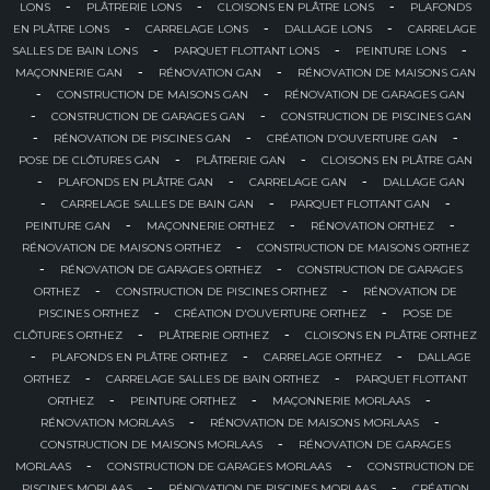
-
-
-
LONS
PLÂTRERIE LONS
CLOISONS EN PLÂTRE LONS
PLAFONDS
-
-
-
EN PLÂTRE LONS
CARRELAGE LONS
DALLAGE LONS
CARRELAGE
-
-
-
SALLES DE BAIN LONS
PARQUET FLOTTANT LONS
PEINTURE LONS
-
-
MAÇONNERIE GAN
RÉNOVATION GAN
RÉNOVATION DE MAISONS GAN
-
-
CONSTRUCTION DE MAISONS GAN
RÉNOVATION DE GARAGES GAN
-
-
CONSTRUCTION DE GARAGES GAN
CONSTRUCTION DE PISCINES GAN
-
-
-
RÉNOVATION DE PISCINES GAN
CRÉATION D'OUVERTURE GAN
-
-
POSE DE CLÔTURES GAN
PLÂTRERIE GAN
CLOISONS EN PLÂTRE GAN
-
-
-
PLAFONDS EN PLÂTRE GAN
CARRELAGE GAN
DALLAGE GAN
-
-
-
CARRELAGE SALLES DE BAIN GAN
PARQUET FLOTTANT GAN
-
-
-
PEINTURE GAN
MAÇONNERIE ORTHEZ
RÉNOVATION ORTHEZ
-
RÉNOVATION DE MAISONS ORTHEZ
CONSTRUCTION DE MAISONS ORTHEZ
-
-
RÉNOVATION DE GARAGES ORTHEZ
CONSTRUCTION DE GARAGES
-
-
ORTHEZ
CONSTRUCTION DE PISCINES ORTHEZ
RÉNOVATION DE
-
-
PISCINES ORTHEZ
CRÉATION D'OUVERTURE ORTHEZ
POSE DE
-
-
CLÔTURES ORTHEZ
PLÂTRERIE ORTHEZ
CLOISONS EN PLÂTRE ORTHEZ
-
-
-
PLAFONDS EN PLÂTRE ORTHEZ
CARRELAGE ORTHEZ
DALLAGE
-
-
ORTHEZ
CARRELAGE SALLES DE BAIN ORTHEZ
PARQUET FLOTTANT
-
-
-
ORTHEZ
PEINTURE ORTHEZ
MAÇONNERIE MORLAAS
-
-
RÉNOVATION MORLAAS
RÉNOVATION DE MAISONS MORLAAS
-
CONSTRUCTION DE MAISONS MORLAAS
RÉNOVATION DE GARAGES
-
-
MORLAAS
CONSTRUCTION DE GARAGES MORLAAS
CONSTRUCTION DE
-
-
PISCINES MORLAAS
RÉNOVATION DE PISCINES MORLAAS
CRÉATION